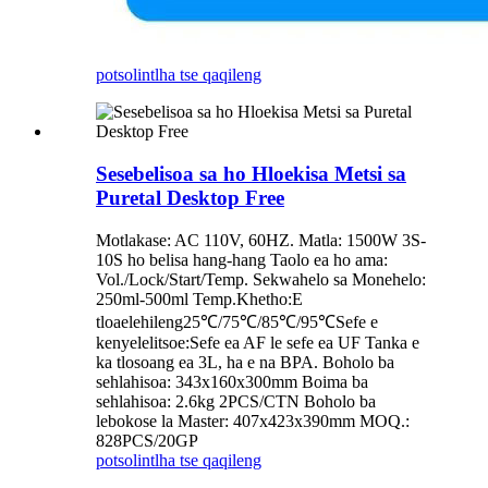
potso
lintlha tse qaqileng
Sesebelisoa sa ho Hloekisa Metsi sa
Puretal Desktop Free
Motlakase: AC 110V, 60HZ. Matla: 1500W 3S-
10S ho belisa hang-hang Taolo ea ho ama:
Vol./Lock/Start/Temp. Sekwahelo sa Monehelo:
250ml-500ml Temp.Khetho:E
tloaelehileng25℃/75℃/85℃/95℃Sefe e
kenyelelitsoe:Sefe ea AF le sefe ea UF Tanka e
ka tlosoang ea 3L, ha e na BPA. Boholo ba
sehlahisoa: 343x160x300mm Boima ba
sehlahisoa: 2.6kg 2PCS/CTN Boholo ba
lebokose la Master: 407x423x390mm MOQ.:
828PCS/20GP
potso
lintlha tse qaqileng