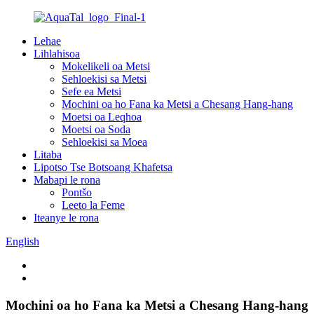
Lehae
Lihlahisoa
Mokelikeli oa Metsi
Sehloekisi sa Metsi
Sefe ea Metsi
Mochini oa ho Fana ka Metsi a Chesang Hang-hang
Moetsi oa Leqhoa
Moetsi oa Soda
Sehloekisi sa Moea
Litaba
Lipotso Tse Botsoang Khafetsa
Mabapi le rona
Pontšo
Leeto la Feme
Iteanye le rona
English
Mochini oa ho Fana ka Metsi a Chesang Hang-hang