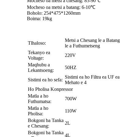
Mocheso oa metsi a chesang: 85-90℃
Mocheso oa metsi a batang: 6-10℃
Boholo: 254*475*1260mm
Boima: 19kg
Metsi a Chesang le a Batang
Tlhaloso:
le a Futhumetseng
Tekanyo ea
220V
Voltage:
Maqhubu a
50HZ
Lekantsoeng:
Sistimi ea ho Filtra ea UF ea
Sistimi ea ho sefa:
Mehato e 4
Ho Pholisa Konpressor
Matla a ho
700W
Futhumatsa:
Matla a ho
110W
Pholisa:
Bokgoni ba Tanka
2L
e Chesang:
Bokgoni ba Tanka
4L