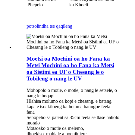
Phepelo
ka Khoeli
potso
lintlha tse qaqileng
Moetsi oa Mochini oa ho Fana ka
Metsi Mochini oa ho Fana ka Metsi
oa Sistimi ea UF o Chesang le o
Tobileng o nang le UV
Mohopolo o motle, o motle, o nang le setaele, o
nang le boqapi
Hlahisa molumo oa kopi e chesang, e batang
kapa e tsoakiloeng ka ho ama hanngoe feela
fana
Sebopeho sa patent sa 35cm feela se tlase haholo
moralo
Motsoako o motle oa melemo,
tlhoekiso, mahlale a boenjiniere