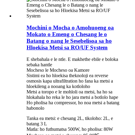
Mochini o Mocha o Amohuoeng oa
Mokato o Emeng o Chesang le o
Batang o nang le Sesebelisoa sa ho
Hloekisa Metsi sa RO/UF System
E shebahala e le ntle. E makhethe ebile e boloka
sebaka hantle
Mocheso le Mocheso oa Kamore
Sistimi ea ho hloekisa theknoloji ea reverse
osmosis kapa ultrafiltration ho fana ka metsi a
hloekileng a nooang ka kotloloho
Metsi a toropo e le mohloli oa metsi, ha ho sa
hlokahala ho reka le ho jara metsi a botlolo hape
Ho pholisa ha compressor, ho noa metsi a batang
habonolo
Tanka ea metsi: e chesang 2L, tikoloho: 2L, e
batang 3 L
Matla: ho futhumatsa 500W, ho pholisa: 80W