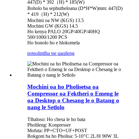
447(D) * 392（H) * 185(W)
Boholo ba sephutheloana (D*H*W)mm: 447(D)
* 419（H) * 212(W)
Mochini oa NW (KGS) 13.5
Mochini GW (KGS) 14.5
Ho kenya PALO 20GP/40GP/40HQ
500/1000/1200 PCS
Ho bonolo ho e hlokomela
potso
lintlha tse qaqileng
Mochini oa ho Pholisetsa oa
Compressor oa Fektheri o Emeng le
oa Desktop o Chesang le o Batang o
nang le Setlolo
Tlhaloso: Ho chesa le ho bata
Pholileng: Konpresser
Mofuta: PP+CTO+UF+POST
Bokgoni ba ho Pholisa: 5-10″C 2L/H 90W 3L