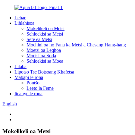
Lehae
Lihlahisoa
Mokelikeli oa Metsi
Sehloekisi sa Metsi
Sefe ea Metsi
Mochini oa ho Fana ka Metsi a Chesang Hang-hang
Moetsi oa Leqhoa
Moetsi oa Soda
Sehloekisi sa Moea
Litaba
Lipotso Tse Botsoang Khafetsa
Mabapi le rona
Pontšo
Leeto la Feme
Iteanye le rona
English
Mokelikeli oa Metsi