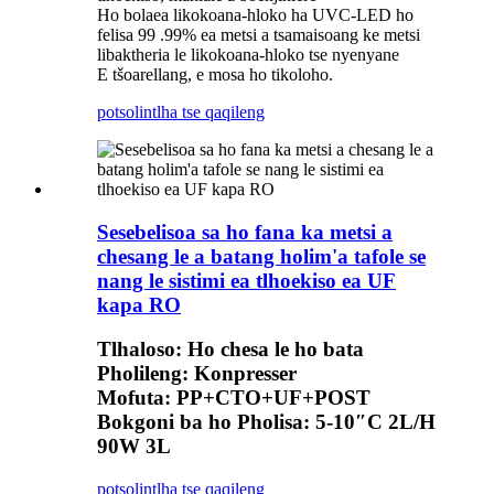
Ho bolaea likokoana-hloko ha UVC-LED ho
felisa 99 .99% ea metsi a tsamaisoang ke metsi
libaktheria le likokoana-hloko tse nyenyane
E tšoarellang, e mosa ho tikoloho.
potso
lintlha tse qaqileng
Sesebelisoa sa ho fana ka metsi a
chesang le a batang holim'a tafole se
nang le sistimi ea tlhoekiso ea UF
kapa RO
Tlhaloso: Ho chesa le ho bata
Pholileng: Konpresser
Mofuta: PP+CTO+UF+POST
Bokgoni ba ho Pholisa: 5-10″C 2L/H
90W 3L
potso
lintlha tse qaqileng