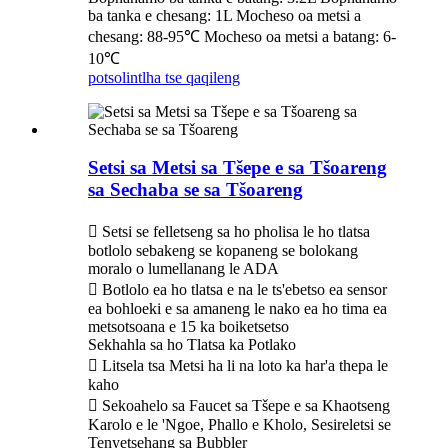
ba tanka e chesang: 1L Mocheso oa metsi a
chesang: 88-95℃ Mocheso oa metsi a batang: 6-
10℃
potso
lintlha tse qaqileng
Setsi sa Metsi sa Tšepe e sa Tšoareng
sa Sechaba se sa Tšoareng
 Setsi se felletseng sa ho pholisa le ho tlatsa
botlolo sebakeng se kopaneng se bolokang
moralo o lumellanang le ADA
 Botlolo ea ho tlatsa e na le ts'ebetso ea sensor
ea bohloeki e sa amaneng le nako ea ho tima ea
metsotsoana e 15 ka boiketsetso
Sekhahla sa ho Tlatsa ka Potlako
 Litsela tsa Metsi ha li na loto ka har'a thepa le
kaho
 Sekoahelo sa Faucet sa Tšepe e sa Khaotseng
Karolo e le 'Ngoe, Phallo e Kholo, Sesireletsi se
Tenyetsehang sa Bubbler