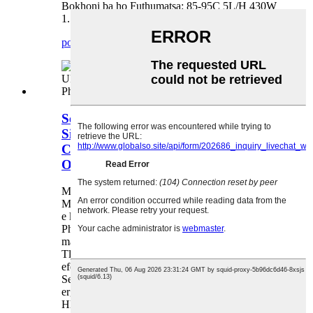
Bokhoni ba ho Futhumatsa: 85-95C 5L/H 430W
1.5L
potso
lintlha tse qaqileng
Sesebelisoa sa ho Fana ka Metsi sa
Sistimi ea UF sa Fektheri ea OEM se
Chesang le se Pholileng ka ho
Otloloha se nang le UV
Moralo o mosesaane, o fokolang, o setaele
Mekhahlelo e 5 ea mahlale a tlhoekiso e tobileng
e kopantsoeng
Phihlelo e phethahetseng, e ikhethang, e
makatsang ea ho noa
Tloo ka bophara ba 18.5cm e tla lekana kichine
efe kapa efe
Sebopeho sa mosebelisi sa ho ama se nang le
ergonomic (UI)
Hlomella ka khetho ea lithemparetjha tsa metsi