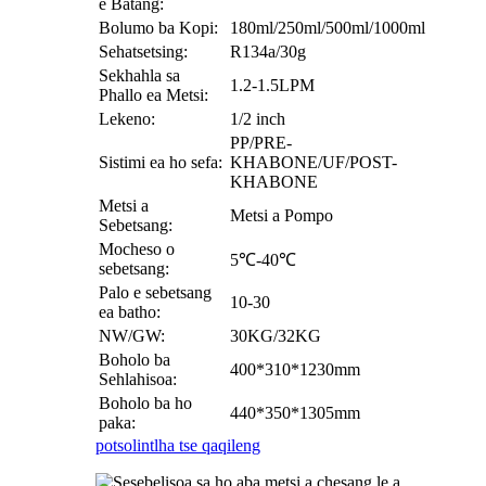
e Batang:
Bolumo ba Kopi:
180ml/250ml/500ml/1000ml
Sehatsetsing:
R134a/30g
Sekhahla sa
1.2-1.5LPM
Phallo ea Metsi:
Lekeno:
1/2 inch
PP/PRE-
Sistimi ea ho sefa:
KHABONE/UF/POST-
KHABONE
Metsi a
Metsi a Pompo
Sebetsang:
Mocheso o
5℃-40℃
sebetsang:
Palo e sebetsang
10-30
ea batho:
NW/GW:
30KG/32KG
Boholo ba
400*310*1230mm
Sehlahisoa:
Boholo ba ho
440*350*1305mm
paka:
potso
lintlha tse qaqileng