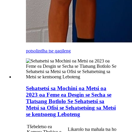
potso
lintlha tse qaqileng
Sehatsetsi sa Mochini oa Metsi oa
2023 oa Feme ea Desgin se Secha se
Tlatsang Botlolo Se Sehatsetsi sa
Metsi sa Ofisi se Sehatsetsing sa Metsi
se kentsoeng Leboteng
Tšebeletso ea
Likarolo tsa mahala tsa ho
Kamora Thekiso e