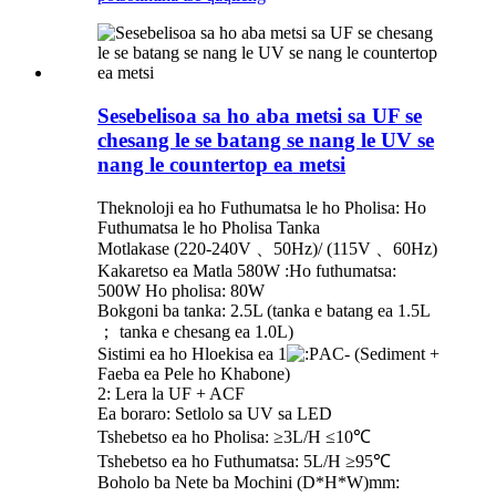
Sesebelisoa sa ho aba metsi sa UF se
chesang le se batang se nang le UV se
nang le countertop ea metsi
Theknoloji ea ho Futhumatsa le ho Pholisa: Ho
Futhumatsa le ho Pholisa Tanka
Motlakase (220-240V 、50Hz)/ (115V 、60Hz)
Kakaretso ea Matla 580W :Ho futhumatsa:
500W Ho pholisa: 80W
Bokgoni ba tanka: 2.5L (tanka e batang ea 1.5L
； tanka e chesang ea 1.0L)
Sistimi ea ho Hloekisa ea 1
AC- (Sediment +
Faeba ea Pele ho Khabone)
2: Lera la UF + ACF
Ea boraro: Setlolo sa UV sa LED
Tshebetso ea ho Pholisa: ≥3L/H ≤10℃
Tshebetso ea ho Futhumatsa: 5L/H ≥95℃
Boholo ba Nete ba Mochini (D*H*W)mm: