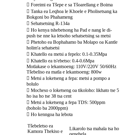
 Foreimi ea Tšepe e sa Tšoarellang e Boima
 Tanka ea Leqhoa le Khoele e Pholisetsang ka
Bokgoni bo Phahameng
 Sehatsetsing R-134a
 Ho kenya tshebetsong ha Pad e nang le di-
push tse nne ka letsoho sehatsetsing sa metsi
 Phetoho ea Bophahamo ba Molapo oa Kantle
holim'a sehatsetsi
 Khatello ea metsi a fepelo: 0.1-0.35Mpa
 Khatello ea ts'ebetso: 0.4-0.6Mpa
Motlakase o lekantsoeng: 110V/220V 50/60Hz
Tšebeliso ea matla e lekantsoeng: 800w
 Metsi a loketseng a fepa: metsi a pompo a
bolulo
 Mocheso o loketseng oa tikoloho: likhato tse 5
ho isa ho tse 38 tsa cent
 Metsi a loketseng a fepa TDS: 500ppm
(boholo ba 2000ppm)
 Ho kenngoa ha lebota
Tšebeletso ea
Likarolo tsa mahala tsa ho
Kamora Thekiso e
qenehela