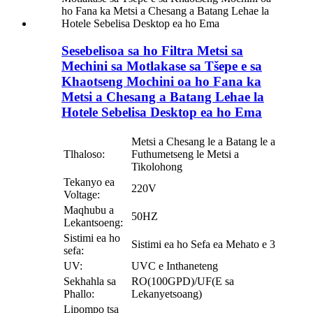
Sesebelisoa sa ho Filtra Metsi sa
Mechini sa Motlakase sa Tšepe e sa
Khaotseng Mochini oa ho Fana ka
Metsi a Chesang a Batang Lehae la
Hotele Sebelisa Desktop ea ho Ema
Metsi a Chesang le a Batang le a
Tlhaloso:
Futhumetseng le Metsi a
Tikolohong
Tekanyo ea
220V
Voltage:
Maqhubu a
50HZ
Lekantsoeng:
Sistimi ea ho
Sistimi ea ho Sefa ea Mehato e 3
sefa:
UV:
UVC e Inthaneteng
Sekhahla sa
RO(100GPD)/UF(E sa
Phallo:
Lekanyetsoang)
Lipompo tsa