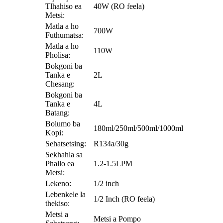
Tlhahiso ea
40W (RO feela)
Metsi:
Matla a ho
700W
Futhumatsa:
Matla a ho
110W
Pholisa:
Bokgoni ba
Tanka e
2L
Chesang:
Bokgoni ba
Tanka e
4L
Batang:
Bolumo ba
180ml/250ml/500ml/1000ml
Kopi:
Sehatsetsing:
R134a/30g
Sekhahla sa
Phallo ea
1.2-1.5LPM
Metsi:
Lekeno:
1/2 inch
Lebenkele la
1/2 Inch (RO feela)
thekiso:
Metsi a
Metsi a Pompo