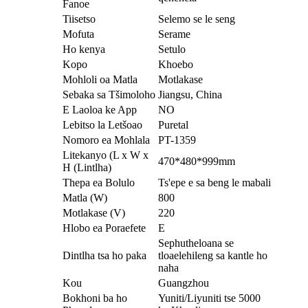
Fanoe
Tiisetso
Selemo se le seng
Mofuta
Serame
Ho kenya
Setulo
Kopo
Khoebo
Mohloli oa Matla
Motlakase
Sebaka sa Tšimoloho
Jiangsu, China
E Laoloa ke App
NO
Lebitso la Letšoao
Puretal
Nomoro ea Mohlala
PT-1359
Litekanyo (L x W x
470*480*999mm
H (Lintlha)
Thepa ea Bolulo
Ts'epe e sa beng le mabali
Matla (W)
800
Motlakase (V)
220
Hlobo ea Poraefete
E
Sephutheloana se
Dintlha tsa ho paka
tloaelehileng sa kantle ho
naha
Kou
Guangzhou
Bokhoni ba ho
Yuniti/Liyuniti tse 5000