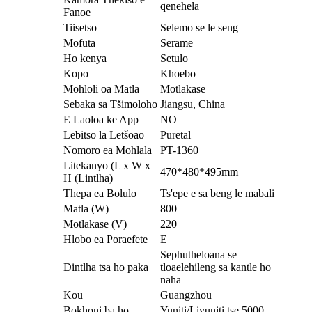
qenehela
Fanoe
Tiisetso
Selemo se le seng
Mofuta
Serame
Ho kenya
Setulo
Kopo
Khoebo
Mohloli oa Matla
Motlakase
Sebaka sa Tšimoloho
Jiangsu, China
E Laoloa ke App
NO
Lebitso la Letšoao
Puretal
Nomoro ea Mohlala
PT-1360
Litekanyo (L x W x
470*480*495mm
H (Lintlha)
Thepa ea Bolulo
Ts'epe e sa beng le mabali
Matla (W)
800
Motlakase (V)
220
Hlobo ea Poraefete
E
Sephutheloana se
Dintlha tsa ho paka
tloaelehileng sa kantle ho
naha
Kou
Guangzhou
Bokhoni ba ho
Yuniti/Liyuniti tse 5000