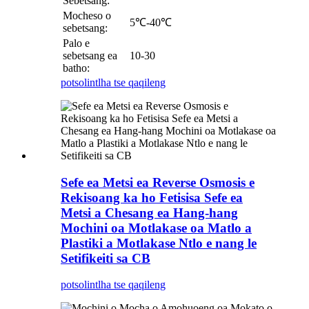
Sebetsang:
Mocheso o
5℃-40℃
sebetsang:
Palo e
sebetsang ea
10-30
batho:
potso
lintlha tse qaqileng
Sefe ea Metsi ea Reverse Osmosis e
Rekisoang ka ho Fetisisa Sefe ea
Metsi a Chesang ea Hang-hang
Mochini oa Motlakase oa Matlo a
Plastiki a Motlakase Ntlo e nang le
Setifikeiti sa CB
potso
lintlha tse qaqileng